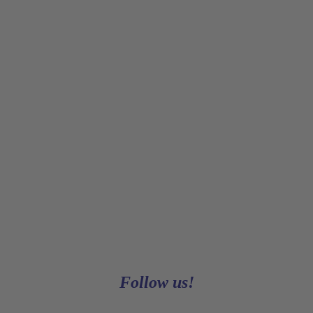
#Hohenstein
Seit 1949 – aber nicht von
gestern!
Follow us!